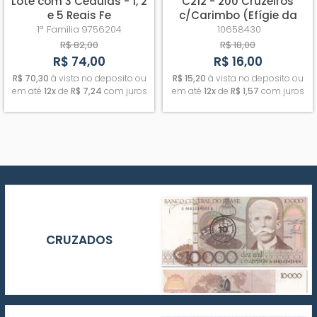
Lote com 3 Cédulas - 1, 2
C212 - 200 Cruzeiros
e 5 Reais Fe
c/Carimbo (Efígie da
República) - Fe
1ª Família
9756204
10658430
R$ 82,00
R$ 18,00
R$ 74,00
R$ 16,00
R$ 70,30
à vista no deposito ou
R$ 15,20
à vista no deposito ou
em até
12x
de
R$ 7,24
com juros
em até
12x
de
R$ 1,57
com juros
CRUZADOS