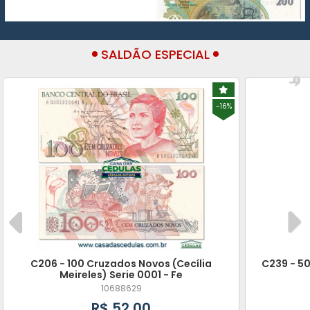
SALDÃO ESPECIAL
-16%
C206 - 100 Cruzados Novos (Cecília
C239 - 50
Meireles) Serie 0001 - Fe
10688629
R$ 52,00