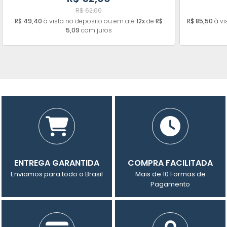
R$ 62,00
R$ 49,40
à vista no deposito ou em até
12x
de
R$
R$ 85,50
à vi
5,09
com juros
ENTREGA GARANTIDA
COMPRA FACILITADA
Enviamos para todo o Brasil
Mais de 10 Formas de
Pagamento