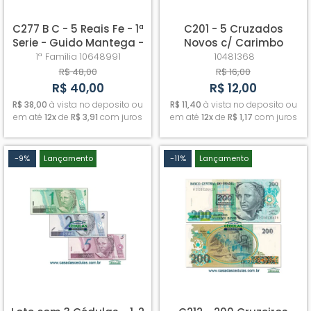
C277 B C - 5 Reais Fe - 1ª
C201 - 5 Cruzados
Serie - Guido Mantega -
Novos c/ Carimbo
Henrique Meirelles
(Cândido Portinari) - Fe
1ª Família
10648991
10481368
R$ 48,00
R$ 16,00
R$ 40,00
R$ 12,00
R$ 38,00
à vista no deposito ou
R$ 11,40
à vista no deposito ou
em até
12x
de
R$ 3,91
com juros
em até
12x
de
R$ 1,17
com juros
-9%
Lançamento
-11%
Lançamento