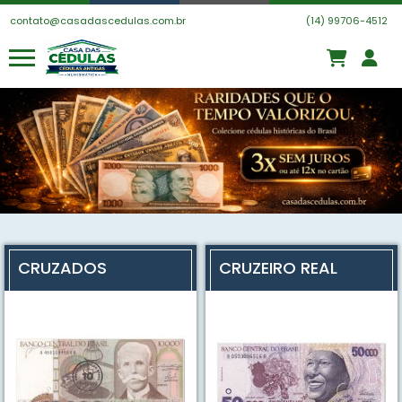
contato@casadascedulas.com.br
(14) 99706-4512
CRUZADOS
CRUZEIRO REAL