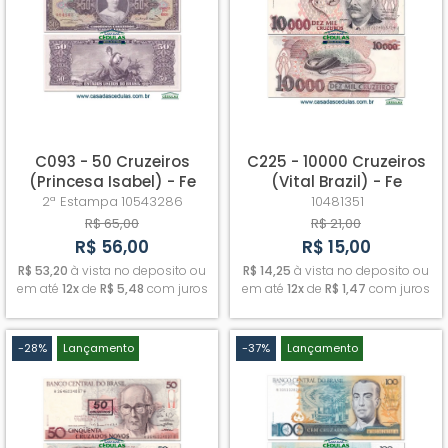
C093 - 50 Cruzeiros
C225 - 10000 Cruzeiros
(Princesa Isabel) - Fe
(Vital Brazil) - Fe
2ª Estampa
10543286
10481351
R$ 65,00
R$ 21,00
R$ 56,00
R$ 15,00
R$ 53,20
à vista no deposito ou
R$ 14,25
à vista no deposito ou
em até
12x
de
R$ 5,48
com juros
em até
12x
de
R$ 1,47
com juros
-28%
Lançamento
-37%
Lançamento