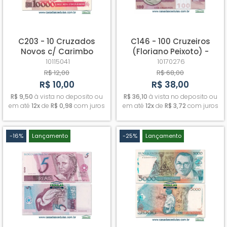
C203 - 10 Cruzados
C146 - 100 Cruzeiros
Novos c/ Carimbo
(Floriano Peixoto) -
(Carlos Chagas) - Fe -
Sob/Fe
10115041
10170276
leve amarelado do
R$ 12,00
R$ 68,00
tempo
R$ 10,00
R$ 38,00
R$ 9,50
à vista no deposito ou
R$ 36,10
à vista no deposito ou
em até
12x
de
R$ 0,98
com juros
em até
12x
de
R$ 3,72
com juros
-16%
Lançamento
-25%
Lançamento