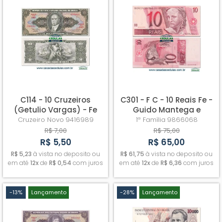
C114 - 10 Cruzeiros
C301 - F C - 10 Reais Fe -
(Getulio Vargas) - Fe
Guido Mantega e
(C/C de 10 centavos)
Alexandre A. Tombini
Cruzeiro Novo
9416989
1ª Família
9866068
R$ 7,00
R$ 75,00
R$ 5,50
R$ 65,00
R$ 5,23
à vista no deposito ou
R$ 61,75
à vista no deposito ou
em até
12x
de
R$ 0,54
com juros
em até
12x
de
R$ 6,36
com juros
-13%
Lançamento
-28%
Lançamento