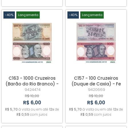
-40%
Lançamento
-40%
Lançamento
C163 - 1000 Cruzeiros
C157 - 100 Cruzeiros
(Barão do Rio Branco) -
(Duque de Caxia) - Fe
Fe
9424474
9420669
R$ 10,00
R$ 10,00
R$ 6,00
R$ 6,00
R$ 5,70
à vista ou em até
12x
de
R$ 5,70
à vista ou em até
12x
de
R$ 0,59
com juros
R$ 0,59
com juros