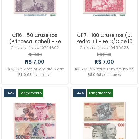
C116 - 50 Cruzeiros
C117 - 100 Cruzeiros (D.
(Princesa Isabel) - Fe
Pedro II ) - Fe C/C de 10
(C/C de 50 centavos)
Centavos
Cruzeiro Novo
10754802
Cruzeiro Novo
10496928
R$ 9,00
R$ 9,00
R$ 7,00
R$ 7,00
R$ 6,65
à vista ou em até
12x
de
R$ 6,65
à vista ou em até
12x
de
R$ 0,68
com juros
R$ 0,68
com juros
-14%
Lançamento
-44%
Lançamento