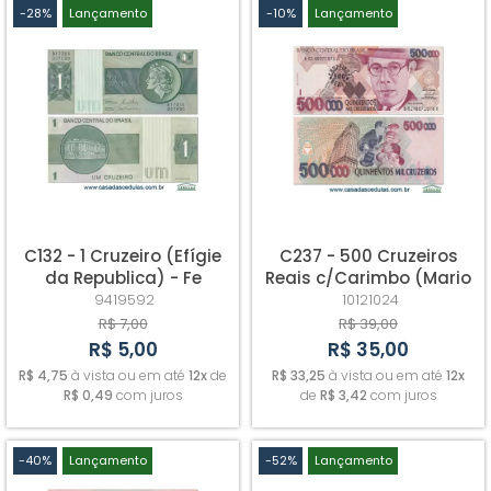
-28%
Lançamento
-10%
Lançamento
C132 - 1 Cruzeiro (Efígie
C237 - 500 Cruzeiros
da Republica) - Fe
Reais c/Carimbo (Mario
de Andrade) - Fe
9419592
10121024
R$ 7,00
R$ 39,00
R$ 5,00
R$ 35,00
R$ 4,75
à vista ou em até
12x
de
R$ 33,25
à vista ou em até
12x
R$ 0,49
com juros
de
R$ 3,42
com juros
-40%
Lançamento
-52%
Lançamento