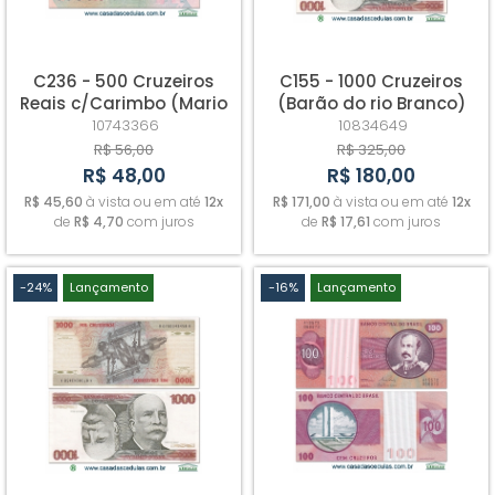
C236 - 500 Cruzeiros
C155 - 1000 Cruzeiros
Reais c/Carimbo (Mario
(Barão do rio Branco)
de Andrade) - Fe
Cabeção - Sob/Fe
10743366
10834649
R$ 56,00
R$ 325,00
R$ 48,00
R$ 180,00
R$ 45,60
à vista ou em até
12x
R$ 171,00
à vista ou em até
12x
de
R$ 4,70
com juros
de
R$ 17,61
com juros
-24%
Lançamento
-16%
Lançamento