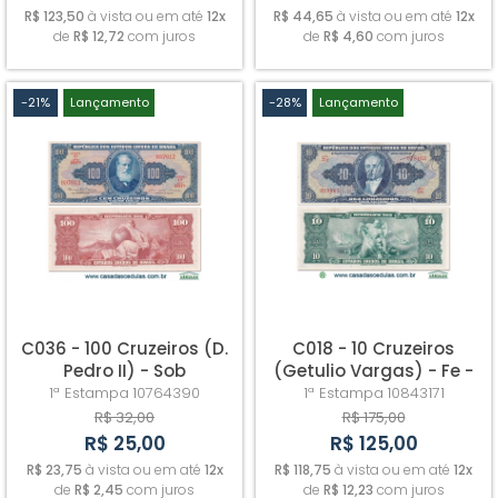
R$ 123,50
à vista ou em até
12x
R$ 44,65
à vista ou em até
12x
de
R$ 12,72
com juros
de
R$ 4,60
com juros
-21%
Lançamento
-28%
Lançamento
C036 - 100 Cruzeiros (D.
C018 - 10 Cruzeiros
Pedro II) - Sob
(Getulio Vargas) - Fe -
Autografada
1ª Estampa
10764390
1ª Estampa
10843171
R$ 32,00
R$ 175,00
R$ 25,00
R$ 125,00
R$ 23,75
à vista ou em até
12x
R$ 118,75
à vista ou em até
12x
de
R$ 2,45
com juros
de
R$ 12,23
com juros