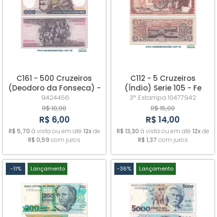
C161 - 500 Cruzeiros
C112 - 5 Cruzeiros
(Deodoro da Fonseca) -
(Índio) Serie 105 - Fe
Fe - leve amarelado do
9424456
3ª Estampa
10477942
tempo
R$ 10,00
R$ 15,00
R$ 6,00
R$ 14,00
R$ 5,70
à vista ou em até
12x
de
R$ 13,30
à vista ou em até
12x
de
R$ 0,59
com juros
R$ 1,37
com juros
-11%
Lançamento
-36%
Lançamento