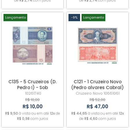
de
R$ 2,74
com juros
de
R$ 2,74
com juros
Lançamento
-9%
Lançamento
C135 - 5 Cruzeiros (D.
C121 - 1 Cruzeiro Novo
Pedro I) - Sob
(Pedro alvares Cabral)
- Fe
10261740
Cruzeiro Novo
10661061
R$ 10,00
R$ 52,00
R$ 10,00
R$ 47,00
R$ 9,50
à vista ou em até
12x
de
R$ 44,65
à vista ou em até
12x
R$ 0,98
com juros
de
R$ 4,60
com juros