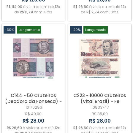
R$ 114,00
à vista ou em até
12x
R$ 26,60
à vista ou em até
12x
de
R$ 11,74
com juros
de
R$ 2,74
com juros
-30%
Lançamento
-20%
Lançamento
C144 - 50 Cruzeiros
C223 - 10000 Cruzeiros
(Deodoro da Fonseca) -
(Vital Brazil) - Fe
Fe
10170283
10833747
R$ 40,00
R$ 35,00
R$ 28,00
R$ 28,00
R$ 26,60
à vista ou em até
12x
R$ 26,60
à vista ou em até
12x