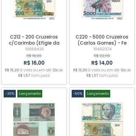
C212 - 200 Cruzeiros
C220 - 5000 Cruzeiros
c/Carimbo (Efígie da
(Carlos Gomes) - Fe
República) - Fe
10658430
10492374
R$ 18,00
R$ 22,00
R$ 16,00
R$ 14,00
R$ 15,20
à vista ou em até
12x
de
R$ 13,30
à vista ou em até
12x
de
R$ 1,57
com juros
R$ 1,37
com juros
-25%
Lançamento
-50%
Lançamento