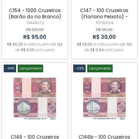
C154 - 1000 Cruzeiros
C147 - 100 Cruzeiros
(Barão do rio Branco)
(Floriano Peixoto) -
Cabeção - Sob
Sob/Fe+
9444072
10718804
R$ 125,00
R$ 36,00
R$ 95,00
R$ 30,00
R$ 90,25
à vista ou em até
12x
R$ 28,50
à vista ou em até
12x
de
R$ 9,29
com juros
de
R$ 2,94
com juros
-44%
Lançamento
-23%
Lançamento
C146 - 100 Cruzeiros
C146b - 100 Cruzeiros