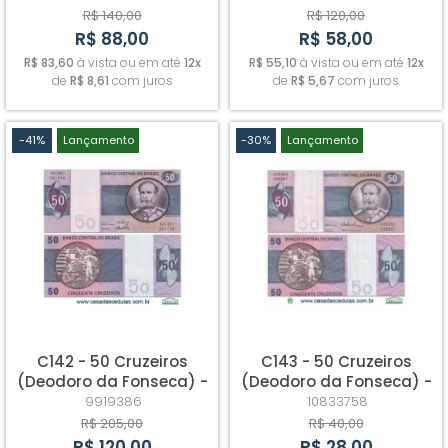
R$ 140,00
R$ 120,00
R$ 88,00
R$ 58,00
R$ 83,60
à vista ou em até
12x
R$ 55,10
à vista ou em até
12x
de
R$ 8,61
com juros
de
R$ 5,67
com juros
-41%
Lançamento
-30%
Lançamento
C142 - 50 Cruzeiros
C143 - 50 Cruzeiros
(Deodoro da Fonseca) -
(Deodoro da Fonseca) -
Fe
Fe
9919386
10833758
R$ 205,00
R$ 40,00
R$ 120,00
R$ 28,00