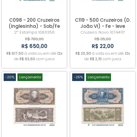
C098 - 200 Cruzeiros
C119 - 500 Cruzeiros (D.
(Inglesinha) - Sob/Fe
João VI) - Fe - leve
amarelado do tempo
2ª Estampa
10811356
Cruzeiro Novo
10744117
R$ 780,00
R$ 35,00
R$ 650,00
R$ 22,00
R$ 617,50
à vista ou em até
12x
R$ 20,90
à vista ou em até
12x
de
R$ 63,60
com juros
de
R$ 2,15
com juros
-20%
Lançamento
-25%
Lançamento