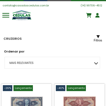
contato@casadascedulas.com.br
(14) 99706-4512
CRUZEIROS
Filtros
Ordenar por
MAIS RELEVANTES
MAIS VENDIDOS
MENOR PREÇO
-26%
Lançamento
-40%
Lançamento
MAIOR PREÇO