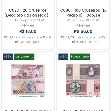
C023 - 20 Cruzeiros
C096 - 100 Cruzeiros (D.
(Deodoro da Fonseca) -
Pedro II) - Sob/Fe
Fe
1ª Estampa
9737358
2ª Estampa
10704691
R$ 14,00
R$ 84,00
R$ 13,00
R$ 66,00
R$ 12,35
à vista ou em até
12x
de
R$ 62,70
à vista ou em até
12x
R$ 1,27
com juros
de
R$ 6,46
com juros
-36%
Lançamento
-16%
Lançamento