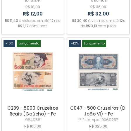
Flor) - Fe
10451844
9804103
R$ 18,00
R$ 36,00
R$ 12,00
R$ 32,00
R$ 11,40
à vista ou em até
12x
de
R$ 30,40
à vista ou em até
12x
R$ 1,17
com juros
de
R$ 3,13
com juros
-10%
Lançamento
-12%
Lançamento
C239 - 5000 Cruzeiros
C047 - 500 Cruzeiros (D.
Reais (Gaúcho) - Fe
João VI) - Fe
9849581
1ª Estampa
10069257
R$ 100,00
R$ 325,00