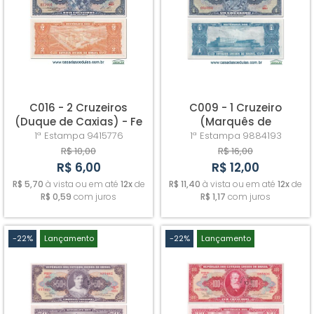
C016 - 2 Cruzeiros
C009 - 1 Cruzeiro
(Duque de Caxias) - Fe
(Marquês de
Tamandaré) - Sob++
1ª Estampa
9415776
1ª Estampa
9884193
Autografada
R$ 10,00
R$ 16,00
R$ 6,00
R$ 12,00
R$ 5,70
à vista ou em até
12x
de
R$ 11,40
à vista ou em até
12x
de
R$ 0,59
com juros
R$ 1,17
com juros
-22%
Lançamento
-22%
Lançamento