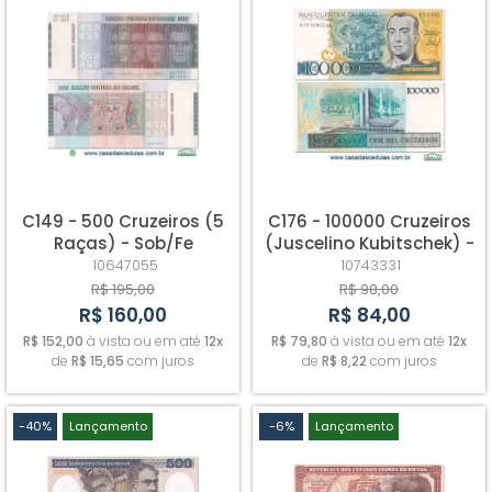
C149 - 500 Cruzeiros (5
C176 - 100000 Cruzeiros
Raças) - Sob/Fe
(Juscelino Kubitschek) -
Fe
10647055
10743331
R$ 195,00
R$ 98,00
R$ 160,00
R$ 84,00
R$ 152,00
à vista ou em até
12x
R$ 79,80
à vista ou em até
12x
de
R$ 15,65
com juros
de
R$ 8,22
com juros
-40%
Lançamento
-6%
Lançamento