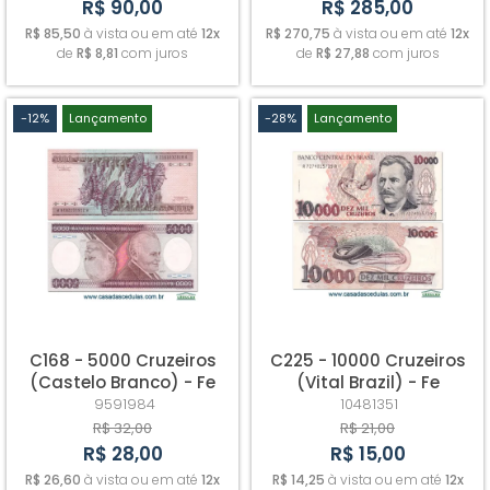
R$ 90,00
R$ 285,00
R$ 85,50
à vista ou em até
12x
R$ 270,75
à vista ou em até
12x
de
R$ 8,81
com juros
de
R$ 27,88
com juros
-12%
Lançamento
-28%
Lançamento
C168 - 5000 Cruzeiros
C225 - 10000 Cruzeiros
(Castelo Branco) - Fe
(Vital Brazil) - Fe
9591984
10481351
R$ 32,00
R$ 21,00
R$ 28,00
R$ 15,00
R$ 26,60
à vista ou em até
12x
R$ 14,25
à vista ou em até
12x