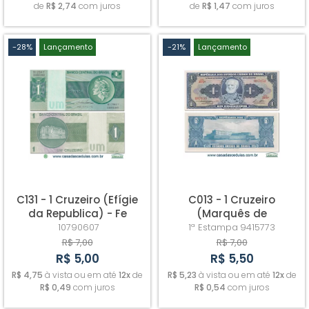
de
R$ 2,74
com juros
de
R$ 1,47
com juros
-28%
Lançamento
-21%
Lançamento
C131 - 1 Cruzeiro (Efígie
C013 - 1 Cruzeiro
da Republica) - Fe
(Marquês de
Tamandaré) - Fe
10790607
1ª Estampa
9415773
R$ 7,00
R$ 7,00
R$ 5,00
R$ 5,50
R$ 4,75
à vista ou em até
12x
de
R$ 5,23
à vista ou em até
12x
de
R$ 0,49
com juros
R$ 0,54
com juros