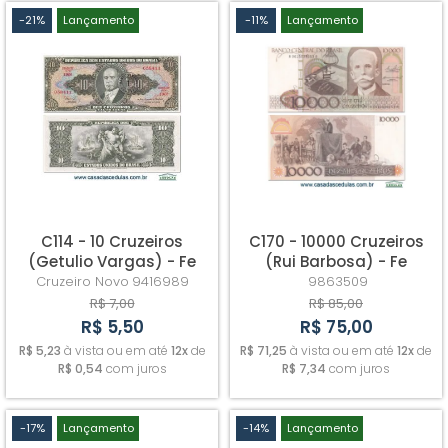
-21%
Lançamento
-11%
Lançamento
C114 - 10 Cruzeiros
C170 - 10000 Cruzeiros
(Getulio Vargas) - Fe
(Rui Barbosa) - Fe
(C/C de 10 centavos)
Cruzeiro Novo
9416989
9863509
R$ 7,00
R$ 85,00
R$ 5,50
R$ 75,00
R$ 5,23
à vista ou em até
12x
de
R$ 71,25
à vista ou em até
12x
de
R$ 0,54
com juros
R$ 7,34
com juros
-17%
Lançamento
-14%
Lançamento