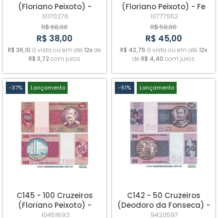
(Floriano Peixoto) -
(Floriano Peixoto) - Fe
Sob/Fe
10170276
10777552
R$ 68,00
R$ 59,00
R$ 38,00
R$ 45,00
R$ 36,10
à vista ou em até
12x
de
R$ 42,75
à vista ou em até
12x
R$ 3,72
com juros
de
R$ 4,40
com juros
-37%
Lançamento
-51%
Lançamento
C145 - 100 Cruzeiros
C142 - 50 Cruzeiros
(Floriano Peixoto) -
(Deodoro da Fonseca) -
Sob/Fe - Escassa
Sob/Fe
10451893
9420597