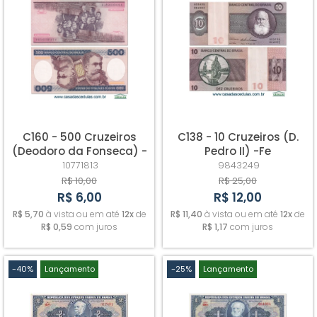
C160 - 500 Cruzeiros
C138 - 10 Cruzeiros (D.
(Deodoro da Fonseca) -
Pedro II) -Fe
Fe
10771813
9843249
R$ 10,00
R$ 25,00
R$ 6,00
R$ 12,00
R$ 5,70
à vista ou em até
12x
de
R$ 11,40
à vista ou em até
12x
de
R$ 0,59
com juros
R$ 1,17
com juros
-40%
Lançamento
-25%
Lançamento