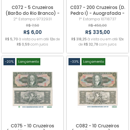
C072 - 5 Cruzeiros
C037 - 200 Cruzeiros (D.
(Barão do Rio Branco) -
Pedro I) - Auografada -
Fe
Sob
2ª Estampa
9732931
1ª Estampa
10718737
R$ 7,50
R$ 450,00
R$ 6,00
R$ 335,00
R$ 5,70
à vista ou em até
12x
de
R$ 318,25
à vista ou em até
12x
R$ 0,59
com juros
de
R$ 32,78
com juros
-20%
Lançamento
-33%
Lançamento
C075 - 10 Cruzeiros
C082 - 10 Cruzeiros