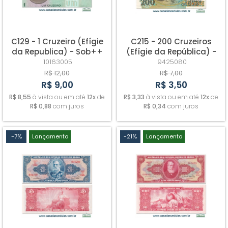
C129 - 1 Cruzeiro (Efígie
C215 - 200 Cruzeiros
da Republica) - Sob++
(Efígie da República) -
Sob/Fe - Com leve
10163005
9425080
mancha
R$ 12,00
R$ 7,00
R$ 9,00
R$ 3,50
R$ 8,55
à vista ou em até
12x
de
R$ 3,33
à vista ou em até
12x
de
R$ 0,88
com juros
R$ 0,34
com juros
-7%
Lançamento
-21%
Lançamento