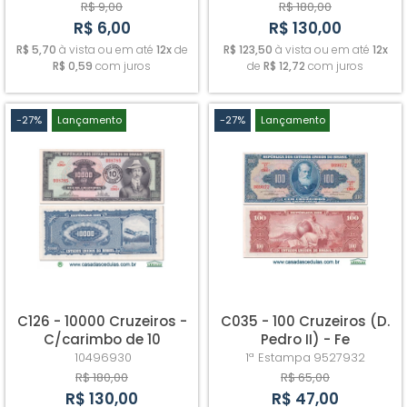
Sob/Fe
R$ 9,00
R$ 180,00
R$ 6,00
R$ 130,00
R$ 5,70
à vista ou em até
12x
de
R$ 123,50
à vista ou em até
12x
R$ 0,59
com juros
de
R$ 12,72
com juros
-27%
Lançamento
-27%
Lançamento
C126 - 10000 Cruzeiros -
C035 - 100 Cruzeiros (D.
C/carimbo de 10
Pedro II) - Fe
Cruzeiros Novos -
10496930
1ª Estampa
9527932
Sob/Fe
R$ 180,00
R$ 65,00
R$ 130,00
R$ 47,00