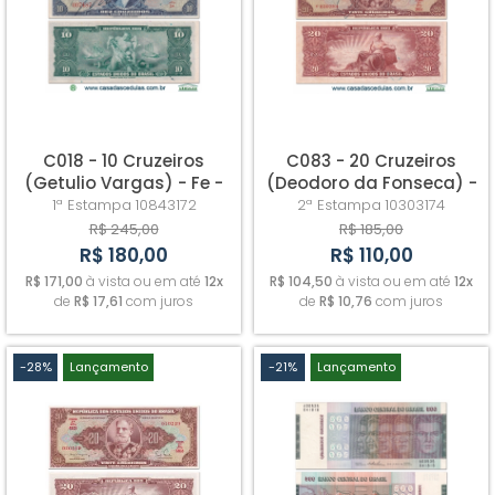
A - Z
C018 - 10 Cruzeiros
C083 - 20 Cruzeiros
(Getulio Vargas) - Fe -
(Deodoro da Fonseca) -
Autografada - 1ª Série
Sob/Fe - Autografada
1ª Estampa
10843172
2ª Estampa
10303174
R$ 245,00
R$ 185,00
R$ 180,00
R$ 110,00
R$ 171,00
à vista ou em até
12x
R$ 104,50
à vista ou em até
12x
de
R$ 17,61
com juros
de
R$ 10,76
com juros
-28%
Lançamento
-21%
Lançamento