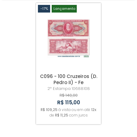
-17%
Lançamento
C096 - 100 Cruzeiros (D.
Pedro II) - Fe
2ª Estampa
10688108
R$ 140,00
R$ 115,00
R$ 109,25
à vista ou em até
12x
de
R$ 11,25
com juros