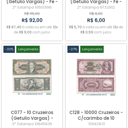
(Getúlio Vargas) - Fe -
(Getulio Vargas) - Fe -
Autografada
leve mancha no verso
2ª Estampa
10601396
2ª Estampa
9732912
R$ 115,00
R$ 9,00
R$ 92,00
R$ 6,00
R$ 87,40
à vista ou em até
12x
R$ 5,70
à vista ou em até
12x
de
de
R$ 9,00
com juros
R$ 0,59
com juros
-33%
Lançamento
-27%
Lançamento
C077 - 10 Cruzeiros
C128 - 10000 Cruzeiros -
(Getulio Vargas) -
C/carimbo de 10
Sob/Fe
Cruzeiros Novos -
2ª Estampa
10845835
10642831