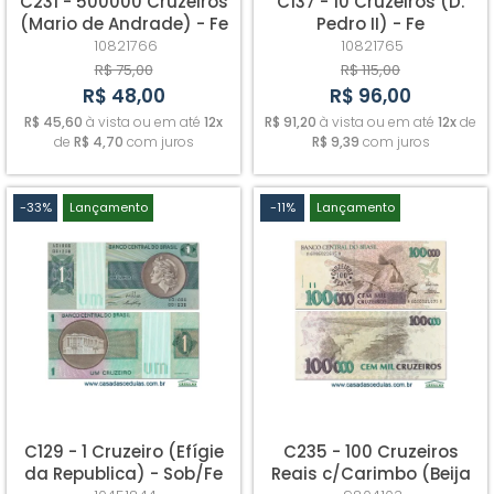
C231 - 500000 Cruzeiros
C137 - 10 Cruzeiros (D.
(Mario de Andrade) - Fe
Pedro II) - Fe
10821766
10821765
R$ 75,00
R$ 115,00
R$ 48,00
R$ 96,00
R$ 45,60
à vista ou em até
12x
R$ 91,20
à vista ou em até
12x
de
de
R$ 4,70
com juros
R$ 9,39
com juros
-33%
Lançamento
-11%
Lançamento
C129 - 1 Cruzeiro (Efígie
C235 - 100 Cruzeiros
da Republica) - Sob/Fe
Reais c/Carimbo (Beija