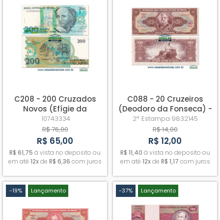
C208 - 200 Cruzados
C088 - 20 Cruzeiros
Novos (Efígie da
(Deodoro da Fonseca) -
República) - Fe
Sob/Fe (peq. mancha)
10743334
2ª Estampa
9832145
R$ 76,00
R$ 14,00
R$ 65,00
R$ 12,00
R$ 61,75
à vista no deposito ou
R$ 11,40
à vista no deposito ou
em até
12x
de
R$ 6,36
com juros
em até
12x
de
R$ 1,17
com juros
-19%
Lançamento
-37%
Lançamento