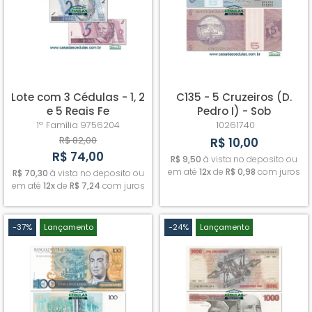
Lote com 3 Cédulas - 1, 2
C135 - 5 Cruzeiros (D.
e 5 Reais Fe
Pedro I) - Sob
1ª Família
9756204
10261740
R$ 82,00
R$ 10,00
R$ 74,00
R$ 9,50
à vista no deposito ou
em até
12x
de
R$ 0,98
com juros
R$ 70,30
à vista no deposito ou
em até
12x
de
R$ 7,24
com juros
-37%
Lançamento
-24%
Lançamento