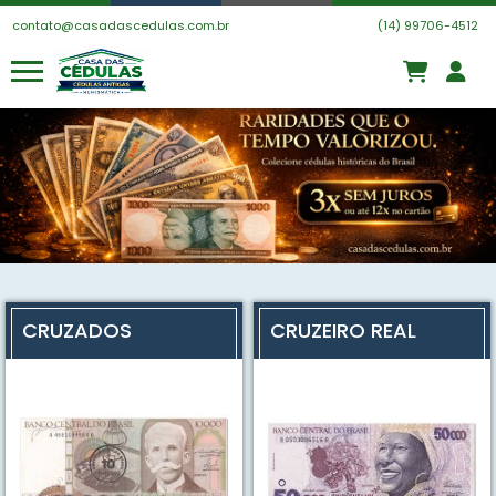
contato@casadascedulas.com.br
(14) 99706-4512
CRUZADOS
CRUZEIRO REAL