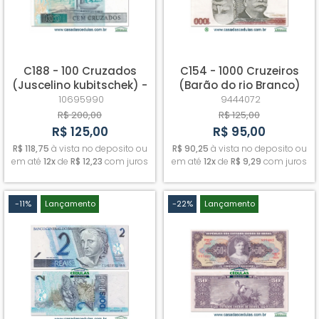
C188 - 100 Cruzados
C154 - 1000 Cruzeiros
(Juscelino kubitschek) -
(Barão do rio Branco)
Fe - Escassa
Cabeção - Sob
10695990
9444072
R$ 200,00
R$ 125,00
R$ 125,00
R$ 95,00
R$ 118,75
à vista no deposito ou
R$ 90,25
à vista no deposito ou
em até
12x
de
R$ 12,23
com juros
em até
12x
de
R$ 9,29
com juros
-11%
Lançamento
-22%
Lançamento