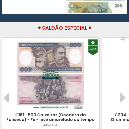
SALDÃO ESPECIAL
-40%
C161 - 500 Cruzeiros (Deodoro da
C204 -
Fonseca) - Fe - leve amarelado do tempo
Drummon
9424456