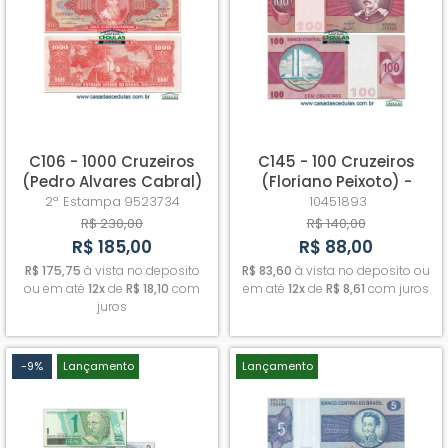
C106 - 1000 Cruzeiros
C145 - 100 Cruzeiros
(Pedro Alvares Cabral)
(Floriano Peixoto) -
- Fe
Sob/Fe - Escassa
2ª Estampa
9523734
10451893
R$ 230,00
R$ 140,00
R$ 185,00
R$ 88,00
R$ 175,75
à vista no deposito
R$ 83,60
à vista no deposito ou
ou em até
12x
de
R$ 18,10
com
em até
12x
de
R$ 8,61
com juros
juros
-9%
Lançamento
Lançamento