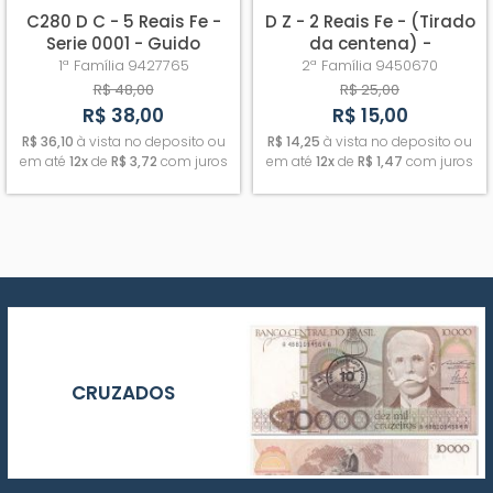
C280 D C - 5 Reais Fe -
D Z - 2 Reais Fe - (Tirado
Serie 0001 - Guido
da centena) -
Mantega - Alexandre
Produzida na Suécia
1ª Família
9427765
2ª Família
9450670
Tombini
R$ 48,00
R$ 25,00
R$ 38,00
R$ 15,00
R$ 36,10
à vista no deposito ou
R$ 14,25
à vista no deposito ou
em até
12x
de
R$ 3,72
com juros
em até
12x
de
R$ 1,47
com juros
CRUZADOS