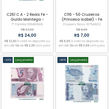
C261 C A - 2 Reais Fe -
C116 - 50 Cruzeiros
Guido Mantega -
(Princesa Isabel) - Fe
Henrique Meirelles
(C/C de 50 centavos)
1ª Família
10648999
Cruzeiro Novo
10754802
R$ 27,00
R$ 9,00
R$ 24,00
R$ 7,00
R$ 22,80
à vista no deposito ou
R$ 6,65
à vista no deposito ou
em até
12x
de
R$ 2,35
com juros
em até
12x
de
R$ 0,68
com juros
-20%
Lançamento
-40%
Lançamento