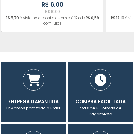
R$ 6,00
R$ 10,00
R$ 5,70
à vista no deposito ou em até
12x
de
R$ 0,59
R$ 17,10
à vis
com juros
ENTREGA GARANTIDA
COMPRA FACILITADA
Enviamos para todo o Brasil
Mais de 10 Formas de
Pagamento