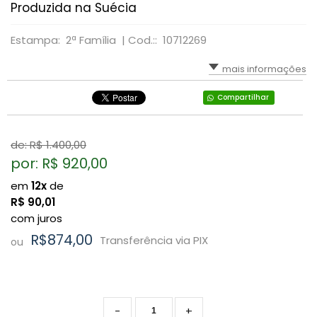
Produzida na Suécia
Estampa: 2ª Família |
Cod.:: 10712269
mais informações
Compartilhar
de: R$
1.400,00
por: R$
920,00
em
12x
de
R$
90,01
com juros
R$874,00
Transferência via PIX
ou
-
+