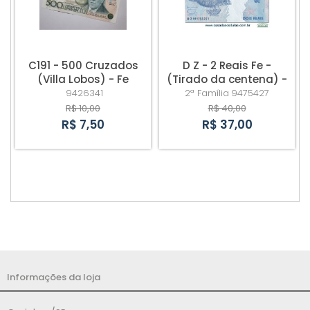
C191 - 500 Cruzados
D Z - 2 Reais Fe -
(Villa Lobos) - Fe
(Tirado da centena) -
Produzida na Suécia -
9426341
2ª Família
9475427
Cédula de Reposição
R$ 10,00
R$ 40,00
R$ 7,50
R$ 37,00
Informações da loja