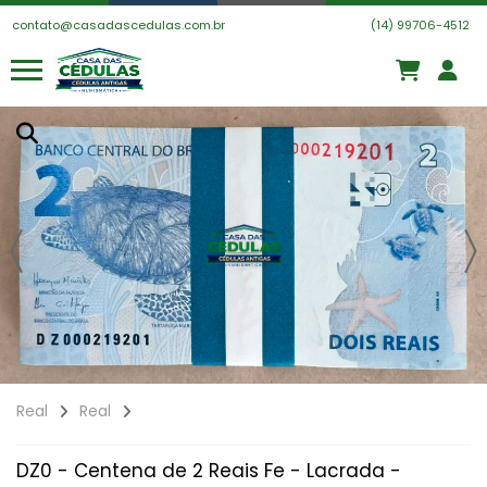
contato@casadascedulas.com.br
(14) 99706-4512
Real
Real
DZ0 - Centena de 2 Reais Fe - Lacrada -