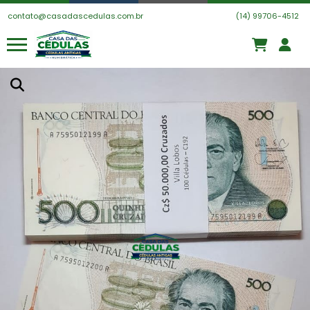
contato@casadascedulas.com.br
(14) 99706-4512