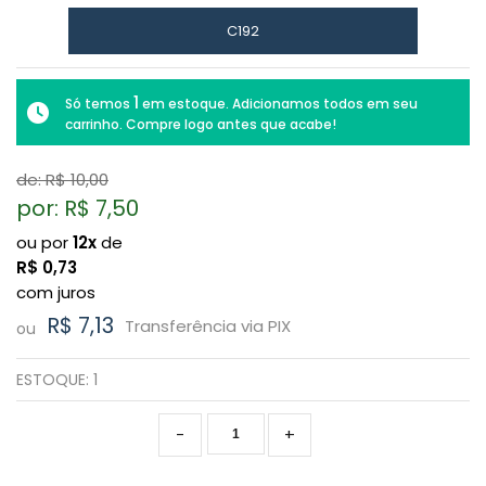
C192
1
Só temos
em estoque. Adicionamos todos em seu
carrinho. Compre logo antes que acabe!
de: R$
10,00
por: R$
7,50
ou por
12x
de
R$
0,73
com juros
R$ 7,13
Transferência via PIX
ou
ESTOQUE:
1
-
+