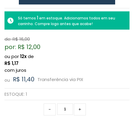
1
Só temos
em estoque. Adicionamos todos em seu
carrinho. Compre logo antes que acabe!
de: R$
16,00
por: R$
12,00
ou por
12x
de
R$
1,17
com juros
R$ 11,40
Transferência via PIX
ou
ESTOQUE:
1
-
+