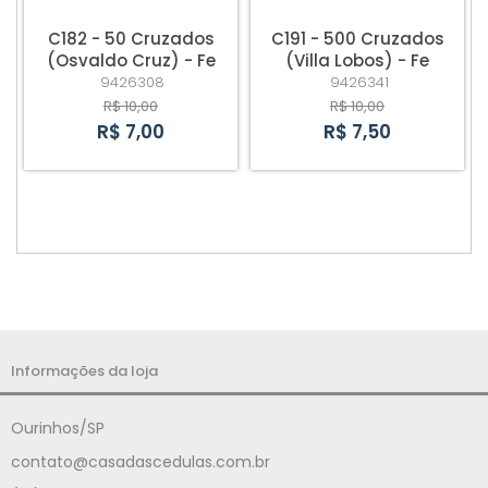
C182 - 50 Cruzados
C191 - 500 Cruzados
(Osvaldo Cruz) - Fe
(Villa Lobos) - Fe
9426308
9426341
R$ 10,00
R$ 10,00
R$ 7,00
R$ 7,50
Informações da loja
Ourinhos/SP
contato@casadascedulas.com.br