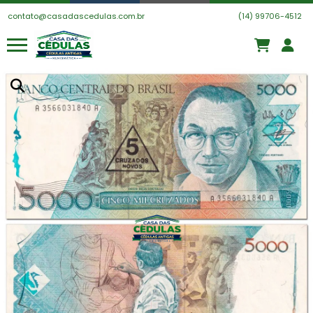
contato@casadascedulas.com.br
(14) 99706-4512