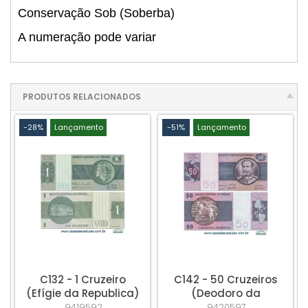
Conservação Sob (Soberba)
A numeração pode variar
PRODUTOS RELACIONADOS
-28%
Lançamento
-51%
Lançamento
C132 - 1 Cruzeiro
C142 - 50 Cruzeiros
(Efígie da Republica)
(Deodoro da
- Fe
Fonseca) - Sob/Fe
9419592
9420597