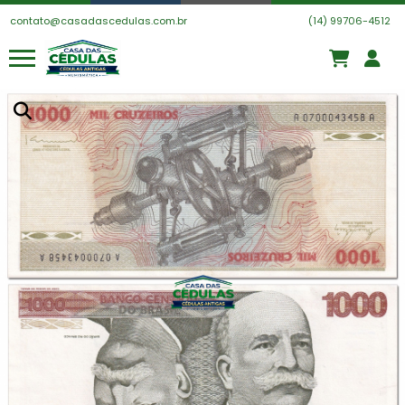
contato@casadascedulas.com.br
(14) 99706-4512